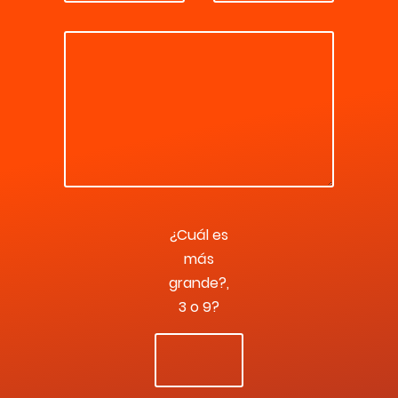
¿Cuál es
más
grande?,
3 o 9?