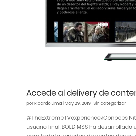
Accede al delivery de conte
por
Ricardo Lima
|
May 29, 2019
|
Sin categorizar
#TheExtremeTVexperience¿Conoces Nitro?
usuario final, BOLD MSS ha desarrollado 
para toda la variedad de contenidos a tra