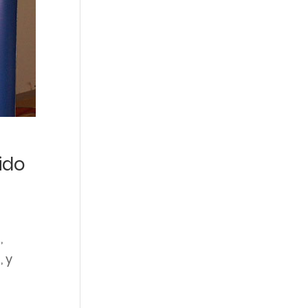
s
ido
,
, y